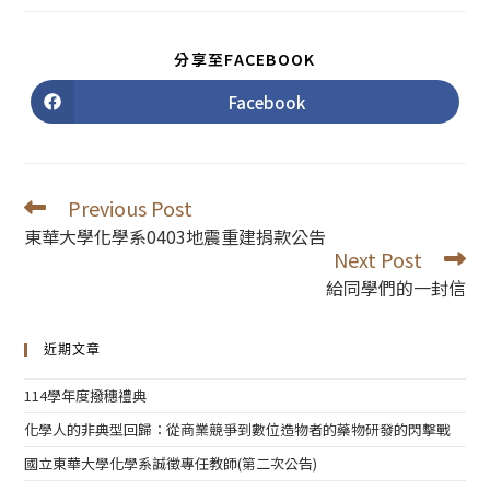
SHARE
分享至FACEBOOK
THIS
CONTENT
Facebook
Opens
in
a
new
window
Previous Post
Read
more
東華大學化學系0403地震重建捐款公告
articles
Next Post
給同學們的一封信
近期文章
114學年度撥穗禮典
化學人的非典型回歸：從商業競爭到數位造物者的藥物研發的閃擊戰
國立東華大學化學系誠徵專任教師(第二次公告)