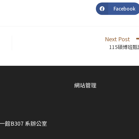
Facebook
Opens
in
a
new
window
Next Post
115碩博班甄
網站管理
館B307 系辦公室