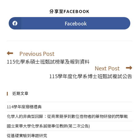
SHARE
分享至FACEBOOK
THIS
CONTENT
Facebook
Opens
in
a
new
window
Previous Post
Read
more
115化學系碩士班甄試榜單及報到資料
articles
Next Post
115學年度化學系博士班甄試複試公告
近期文章
114學年度撥穗禮典
化學人的非典型回歸：從商業競爭到數位造物者的藥物研發的閃擊戰
國立東華大學化學系誠徵專任教師(第二次公告)
從基礎實驗到專題研究