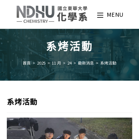
Skip
to
MENU
content
系烤活動
首頁
>
2025
>
11 月
>
24
>
最新消息
>
系烤活動
系烤活動