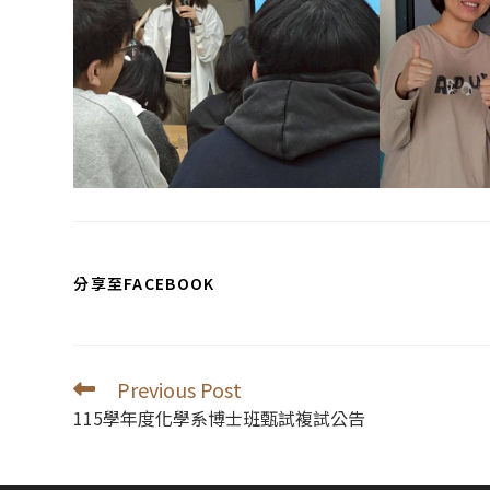
SHARE
分享至FACEBOOK
THIS
CONTENT
Previous Post
Read
more
115學年度化學系博士班甄試複試公告
articles