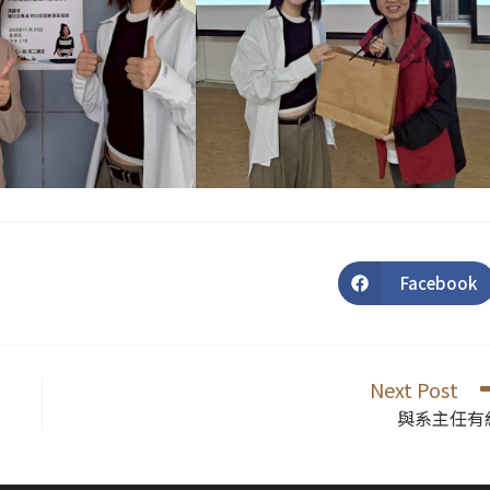
Facebook
Opens
in
a
new
window
Next Post
與系主任有