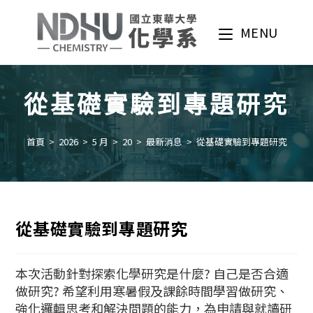
Skip
to
MENU
content
從基礎實驗到專題研究
首頁
>
2026
>
5 月
>
20
>
最新消息
>
從基礎實驗到專題研究
從基礎實驗到專題研究
本次活動針對探索化學研究是什麼? 自己是否合適
做研究? 希望利用寒暑假及課餘時間學習做研究、
強化邏輯思考和解決問題的能力，為申請與就讀研