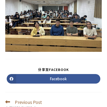
SHARE
分享至FACEBOOK
THIS
CONTENT
Facebook
Opens
in
a
new
window
Previous Post
Read
more