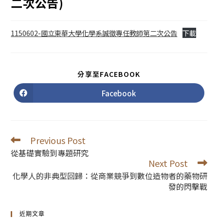
二次公告)
1150602-國立東華大學化學系誠徵專任教師第二次公告
下載
SHARE
分享至FACEBOOK
THIS
CONTENT
Facebook
Opens
in
a
new
window
Previous Post
Read
more
從基礎實驗到專題研究
articles
Next Post
化學人的非典型回歸：從商業競爭到數位造物者的藥物研
發的閃擊戰
近期文章