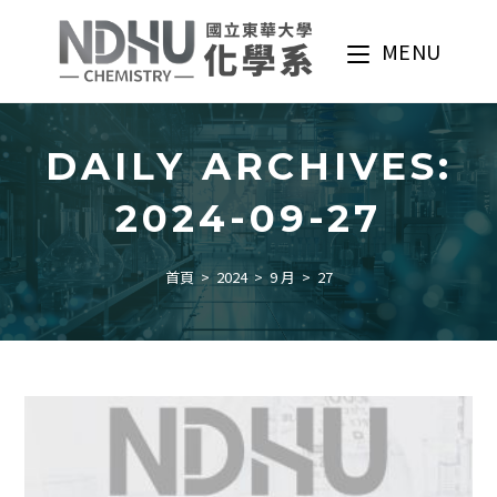
Skip
to
MENU
content
DAILY ARCHIVES:
2024-09-27
首頁
>
2024
>
9 月
>
27