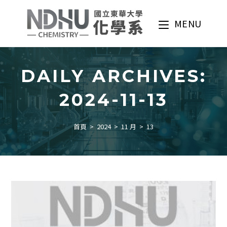
Skip
to
MENU
content
DAILY ARCHIVES:
2024-11-13
首頁
>
2024
>
11 月
>
13